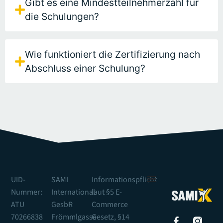
Gibt es eine Mindestteilnehmerzahl für
die Schulungen?
Wie funktioniert die Zertifizierung nach
Abschluss einer Schulung?
UID-
SAMI
Informationspflicht
Nummer:
International
laut §5 E-
ATU
GesbR
Commerce
70266838
Frömmlgasse
Gesetz, §14