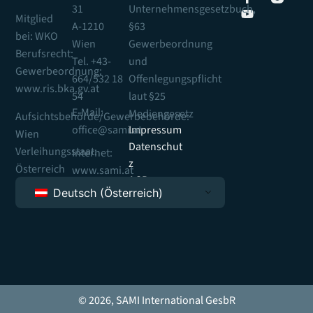
31
Unternehmensgesetzbuch,
Mitglied
A-1210
§63
bei: WKO
Wien
Gewerbeordnung
Berufsrecht:
Tel. +43-
und
Gewerbeordnung:
664/532 18
Offenlegungspflicht
www.ris.bka.gv.at
54
laut §25
E-Mail:
Mediengesetz
Aufsichtsbehörde/Gewerbebehörde:
office@sami.at
Impressum
Wien
Datenschut
Verleihungsstaat:
Internet:
z
Österreich
www.sami.at
AGB
Deutsch (Österreich)
© 2026, SAMI International GesbR